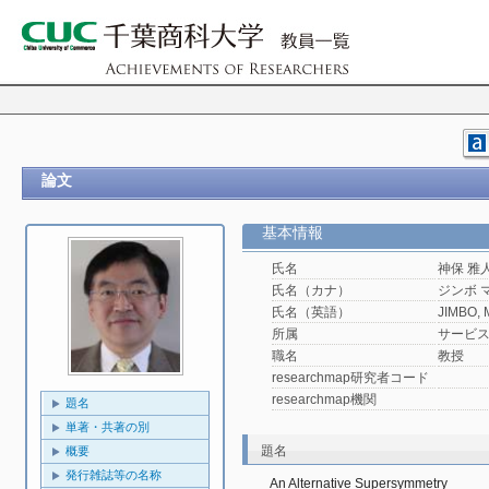
論文
基本情報
氏名
神保 雅
氏名（カナ）
ジンボ 
氏名（英語）
JIMBO, 
所属
サービ
職名
教授
researchmap研究者コード
researchmap機関
題名
単著・共著の別
題名
概要
発行雑誌等の名称
An Alternative Supersymmetry