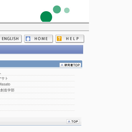
人
マサト
Masato
ス創造学部