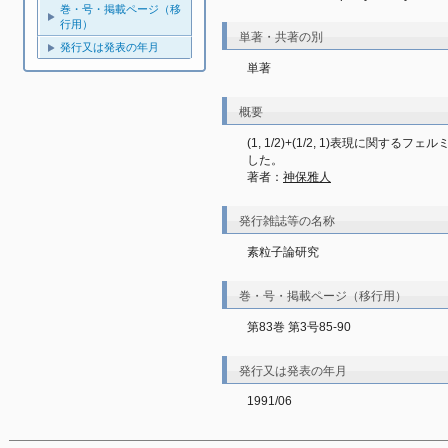
巻・号・掲載ページ（移
行用）
単著・共著の別
発行又は発表の年月
単著
概要
(1, 1/2)+(1/2, 1)表現に
した。
著者：
神保雅人
発行雑誌等の名称
素粒子論研究
巻・号・掲載ページ（移行用）
第83巻 第3号85-90
発行又は発表の年月
1991/06