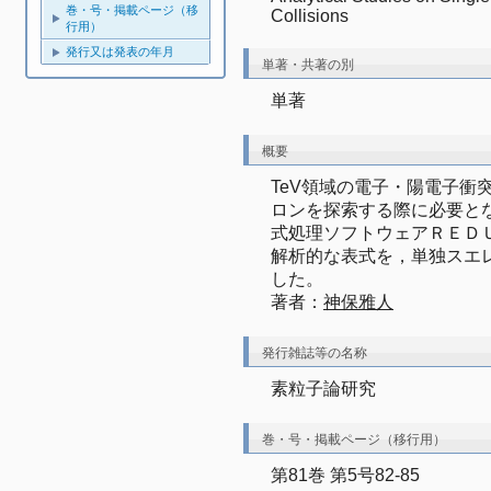
巻・号・掲載ページ（移
Collisions
行用）
発行又は発表の年月
単著・共著の別
単著
概要
TeV領域の電子・陽電子衝
ロンを探索する際に必要と
式処理ソフトウェアＲＥＤ
解析的な表式を，単独スエ
した。
著者：
神保雅人
発行雑誌等の名称
素粒子論研究
巻・号・掲載ページ（移行用）
第81巻 第5号82-85