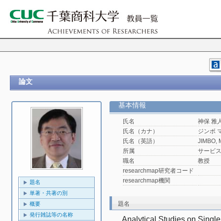
論文
基本情報
氏名
神保 雅
氏名（カナ）
ジンボ 
氏名（英語）
JIMBO, 
所属
サービ
職名
教授
researchmap研究者コード
researchmap機関
題名
単著・共著の別
題名
概要
発行雑誌等の名称
Analytical Studies on Single