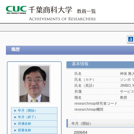
職歴
基本情報
氏名
神保 雅
氏名（カナ）
ジンボ 
氏名（英語）
JIMBO, 
所属
サービ
職名
教授
researchmap研究者コード
researchmap機関
年月（開始）
年月（終了）
年月（開始）
所属名称
部署名称
2006/04