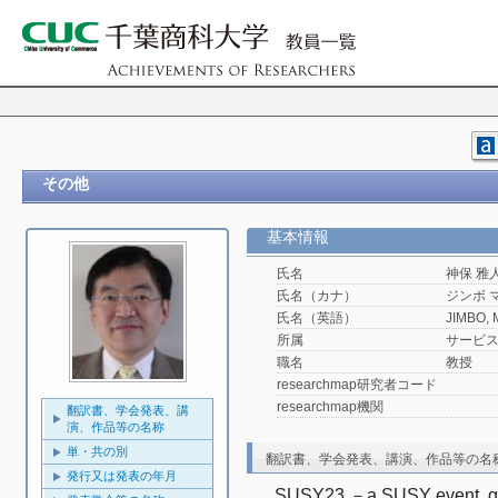
その他
基本情報
氏名
神保 雅
氏名（カナ）
ジンボ 
氏名（英語）
JIMBO, 
所属
サービ
職名
教授
researchmap研究者コード
researchmap機関
翻訳書、学会発表、講
演、作品等の名称
単・共の別
翻訳書、学会発表、講演、作品等の名
発行又は発表の年月
SUSY23 －a SUSY event  gen