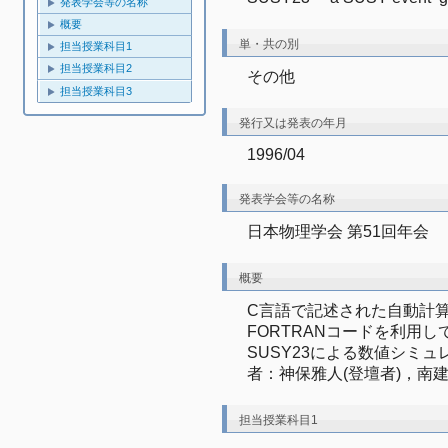
発表学会等の名称
概要
単・共の別
担当授業科目1
担当授業科目2
その他
担当授業科目3
発行又は発表の年月
1996/04
発表学会等の名称
日本物理学会 第51回年会
概要
C言語で記述された自動計算
FORTRANコードを利用
SUSY23による数値シミ
者：神保雅人(登壇者)，南
担当授業科目1