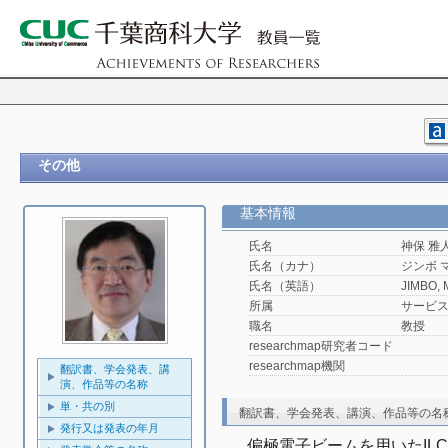
その他
基本情報
氏名
神保 雅
氏名（カナ）
ジンボ 
氏名（英語）
JIMBO, 
所属
サービ
職名
教授
researchmap研究者コード
researchmap機関
翻訳書、学会発表、講
演、作品等の名称
単・共の別
翻訳書、学会発表、講演、作品等の名
発行又は発表の年月
偏極電子ビームを用いたIL