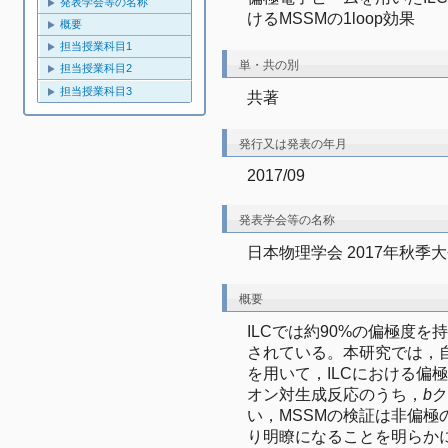
発表学会等の名称
けるMSSMの1loop効果
概要
担当授業科目1
単・共の別
担当授業科目2
担当授業科目3
共著
発行又は発表の年月
2017/09
発表学会等の名称
日本物理学会 2017年秋季大
概要
ILCでは約90%の偏極度
されている。本研究では，自動計
を用いて，ILCにおける偏
オン対生成反応のうち，
b
ク
い，MSSMの検証は非偏
り明瞭になることを明らか