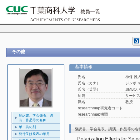
その他
基本情報
氏名
神保 雅
氏名（カナ）
ジンボ 
氏名（英語）
JIMBO, 
所属
サービ
職名
教授
researchmap研究者コード
researchmap機関
翻訳書、学会発表、講
演、作品等の名称
単・共の別
翻訳書、学会発表、講演、作品等の名
発行又は発表の年月
Polarization Effects for Sele