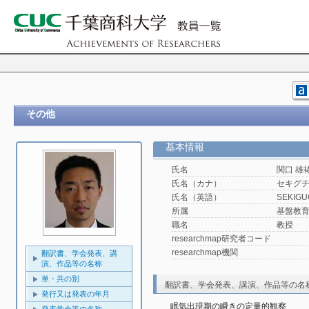
その他
基本情報
氏名
関口 雄
氏名（カナ）
セキグチ
氏名（英語）
SEKIGUC
所属
基盤教
職名
教授
researchmap研究者コード
researchmap機関
翻訳書、学会発表、講
演、作品等の名称
単・共の別
翻訳書、学会発表、講演、作品等の名
発行又は発表の年月
眠気出現期の瞬きの定量的観察