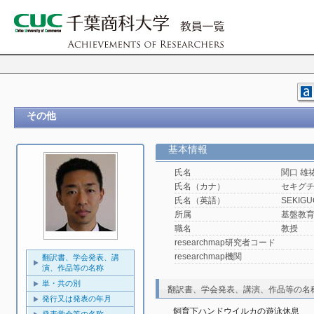
その他
基本情報
氏名
関口 雄
氏名（カナ）
セキグチ
氏名（英語）
SEKIGUC
所属
基盤教
職名
教授
researchmap研究者コード
researchmap機関
翻訳書、学会発表、講
演、作品等の名称
単・共の別
翻訳書、学会発表、講演、作品等の名
発行又は発表の年月
飼育下ハンドウイルカの遊泳休息