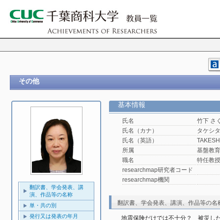
その他
基本情報
氏名
竹下 さ
氏名（カナ）
タケシタ
氏名（英語）
TAKESHI
所属
基盤教
職名
特任教
researchmap研究者コード
researchmap機関
翻訳書、学会発表、講
演、作品等の名称
翻訳書、学会発表、講演、作品等の名
単・共の別
発行又は発表の年月
地震保険だけでは不十分？　被災し