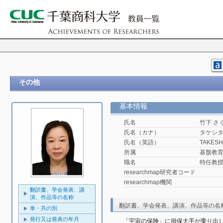
その他
基本情報
氏名
竹下 さ
氏名（カナ）
タケシタ
氏名（英語）
TAKESHI
所属
基盤教
職名
特任教
researchmap研究者コード
researchmap機関
翻訳書、学会発表、講
演、作品等の名称
翻訳書、学会発表、講演、作品等の名
単・共の別
発行又は発表の年月
「宇宙の保険」に損保大手が乗り出