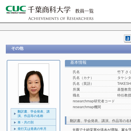
その他
基本情報
氏名
竹下 さ
氏名（カナ）
タケシタ
氏名（英語）
TAKESHI
所属
基盤教
職名
特任教
researchmap研究者コード
researchmap機関
翻訳書、学会発表、講
演、作品等の名称
翻訳書、学会発表、講演、作品等の名
単・共の別
発行又は発表の年月
大雨で土砂災害や洪水が増加。家を