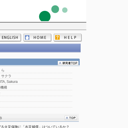
くら
 サクラ
TA, Sakura
育機構
授
称
守る火災保険に「水災補償」はついているか？