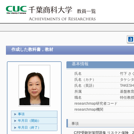
作成した教科書，教材
基本情報
氏名
竹下 さ
氏名（カナ）
タケシタ
氏名（英語）
TAKESHI
所属
基盤教
職名
特任教
researchmap研究者コード
researchmap機関
事項
年月日（開始）
事項
年月日（終了）
CFP受験対策問題集 リスクと保険　