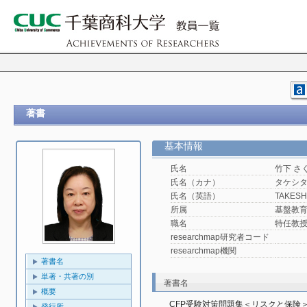
著書
基本情報
氏名
竹下 さ
氏名（カナ）
タケシタ
氏名（英語）
TAKESHI
所属
基盤教
職名
特任教
researchmap研究者コード
researchmap機関
著書名
単著・共著の別
著書名
概要
CFP受験対策問題集＜リスクと保険
発行所