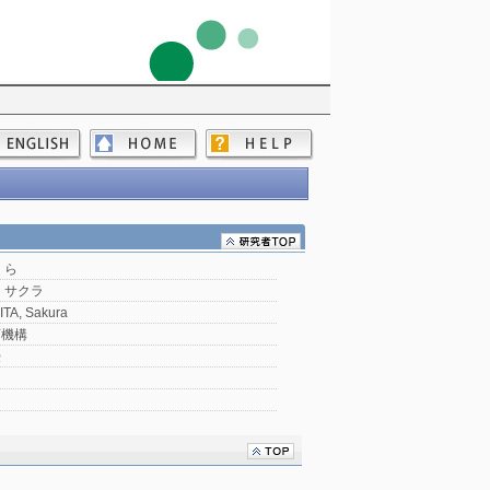
くら
 サクラ
TA, Sakura
育機構
授
＞