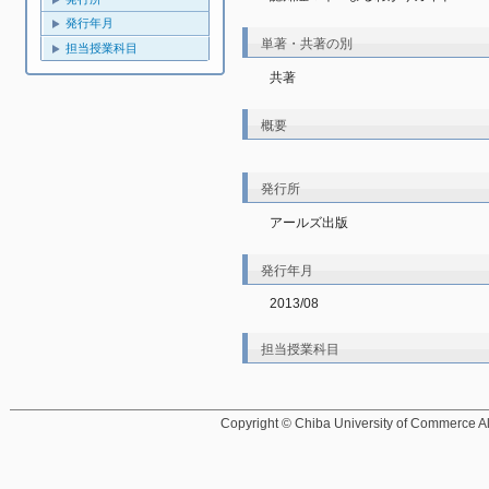
発行年月
単著・共著の別
担当授業科目
共著
概要
発行所
アールズ出版
発行年月
2013/08
担当授業科目