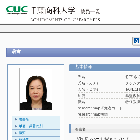
著書
基本情報
氏名
竹下 さ
氏名（カナ）
タケシタ
氏名（英語）
TAKESHI
所属
基盤教
職名
特任教
researchmap研究者コード
researchmap機関
著書名
単著・共著の別
著書名
概要
認知症マネーまるわかりガイド
発行所