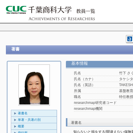
著書
基本情報
氏名
竹下 さ
氏名（カナ）
タケシタ
氏名（英語）
TAKESHI
所属
基盤教
職名
特任教
researchmap研究者コード
researchmap機関
著書名
単著・共著の別
著書名
概要
知らないと損をする!間違えない保険
発行所