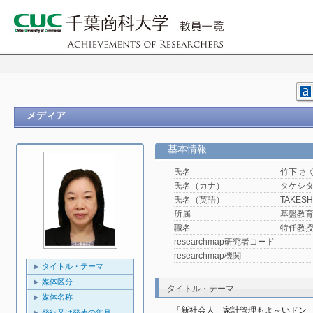
メディア
基本情報
氏名
竹下 さ
氏名（カナ）
タケシタ
氏名（英語）
TAKESHI
所属
基盤教
職名
特任教
researchmap研究者コード
researchmap機関
タイトル・テーマ
媒体区分
タイトル・テーマ
媒体名称
「新社会人　家計管理もよ～いドン
発行又は発表の年月