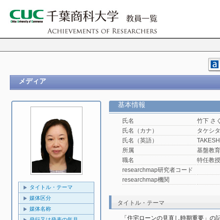
メディア
基本情報
氏名
竹下 さ
氏名（カナ）
タケシタ
氏名（英語）
TAKESHI
所属
基盤教
職名
特任教
researchmap研究者コード
researchmap機関
タイトル・テーマ
媒体区分
タイトル・テーマ
媒体名称
「住宅ローンの見直し時期重要」の
発行又は発表の年月