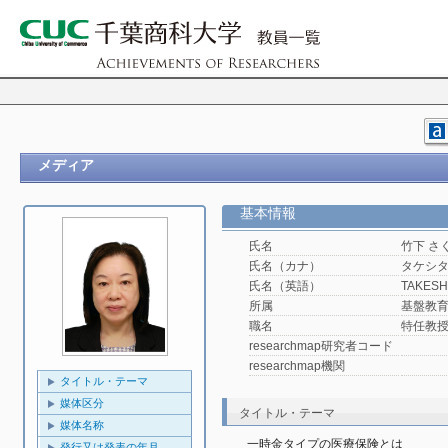
メディア
基本情報
氏名
竹下 さ
氏名（カナ）
タケシタ
氏名（英語）
TAKESHI
所属
基盤教
職名
特任教
researchmap研究者コード
researchmap機関
タイトル・テーマ
媒体区分
タイトル・テーマ
媒体名称
一時金タイプの医療保険とは
発行又は発表の年月