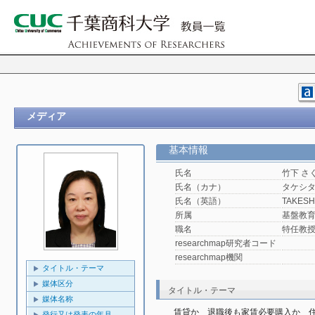
メディア
基本情報
氏名
竹下 さ
氏名（カナ）
タケシタ
氏名（英語）
TAKESHI
所属
基盤教
職名
特任教
researchmap研究者コード
researchmap機関
タイトル・テーマ
媒体区分
タイトル・テーマ
媒体名称
賃貸か　退職後も家賃必要購入か　
発行又は発表の年月