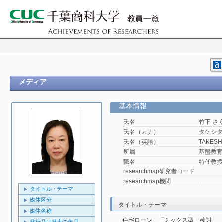
メディア
基本情報
氏名
竹下 さ
氏名（カナ）
タケシタ
氏名（英語）
TAKESHI
所属
基盤教
職名
特任教
researchmap研究者コード
researchmap機関
タイトル・テーマ
媒体区分
タイトル・テーマ
媒体名称
住宅ローン、「ミックス型」検討
発行又は発表の年月