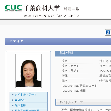
メディア
基本情報
氏名
竹下 さ
氏名（カナ）
タケシタ
氏名（英語）
TAKESHI
所属
基盤教
職名
特任教
researchmap研究者コード
researchmap機関
タイトル・テーマ
媒体区分
タイトル・テーマ
媒体名称
死亡・医療保障を見直し　シニアの
発行又は発表の年月