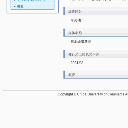
概要
媒体区分
その他
媒体名称
日本経済新聞
発行又は発表の年月
2021/08
概要