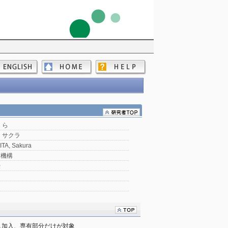
くら
 サクラ
TA, Sakura
育機構
授
人加入、専有部分だけが対象