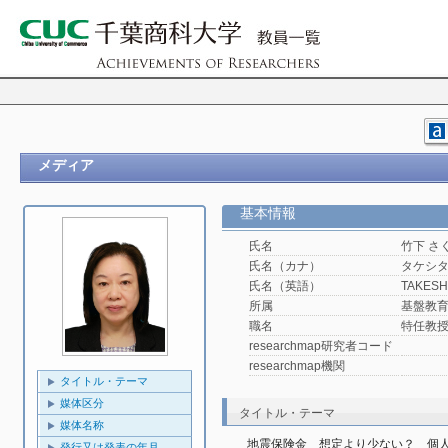
メディア
基本情報
氏名
竹下 さ
氏名（カナ）
タケシタ
氏名（英語）
TAKESHI
所属
基盤教
職名
特任教
researchmap研究者コード
researchmap機関
タイトル・テーマ
媒体区分
タイトル・テーマ
媒体名称
地震保険金　想定より少ない？　個
発行又は発表の年月