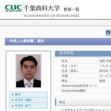
作成した教科書，教材
基本情報
氏名
池田 武
氏名（カナ）
イケダ 
氏名（英語）
IKEDA, T
所属
サービ
職名
教授
researchmap研究者コード
researchmap機関
事項
年月日（開始）
事項
年月日（終了）
シグナルトーク･コーポレーション