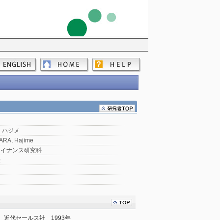
 ハジメ
ARA, Hajime
ァイナンス研究科
授
　近代セールス社　1993年