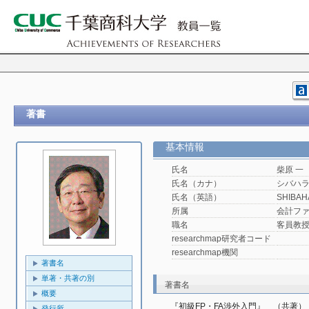
著書
基本情報
氏名
柴原 一
氏名（カナ）
シバハラ
氏名（英語）
SHIBAH
所属
会計フ
職名
客員教
researchmap研究者コード
researchmap機関
著書名
単著・共著の別
著書名
概要
『初級FP・FA渉外入門』　（共著）
発行所