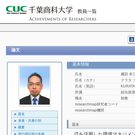
論文
基本情報
氏名
藏田 幸
氏名（カナ）
クラタ 
氏名（英語）
KURATA
所属
総合政
職名
助教
researchmap研究者コード
researchmap機関
題名
単著・共著の別
題名
概要
ITを活用した環境マネジメ
発行雑誌等の名称