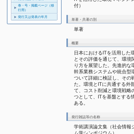
付）
巻・号・掲載ページ（移
行用）
発行又は発表の年月
単著・共著の別
単著
概要
日本におけるITを活用した
とその評価を通じて、環境
り方を展望した。先進的な
幹系業務システムや統合型
ついて詳細に検証し、その
た。環境とITに共通する外
て、コスト削減と環境戦略
つとして、ITを基盤とする
ある。
発行雑誌等の名称
学術講演論文集（社会情報シ
ム学シンポジウム）