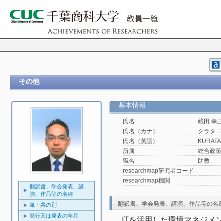
その他
基本情報
氏名
藏田 幸
氏名（カナ）
クラタ 
氏名（英語）
KURATA
所属
総合政
職名
助教
researchmap研究者コード
researchmap機関
翻訳書、学会発表、講
演、作品等の名称
翻訳書、学会発表、講演、作品等の名
単・共の別
発行又は発表の年月
ITを活用した環境マネジメ