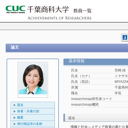
論文
基本情報
氏名
宮崎 緑
氏名（カナ）
ミヤザキ
氏名（英語）
MIYAZAKI
所属
千葉商
職名
学長
researchmap研究者コード
researchmap機関
題名
単著・共著の別
概要
題名
発行雑誌等の名称
情報と社会～メディア政策の新たな