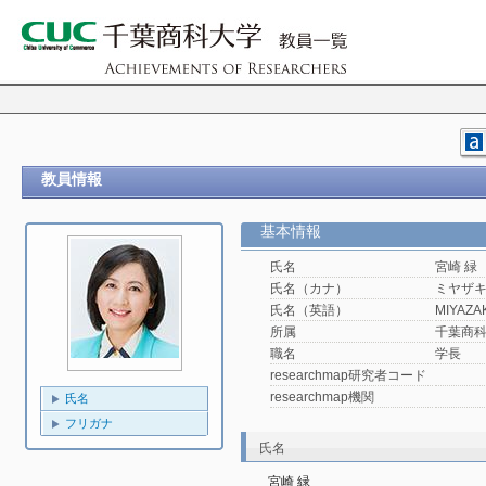
教員情報
基本情報
氏名
宮崎 緑
氏名（カナ）
ミヤザキ
氏名（英語）
MIYAZAKI
所属
千葉商
職名
学長
researchmap研究者コード
researchmap機関
氏名
フリガナ
氏名
宮崎 緑