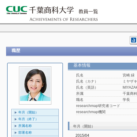
職歴
基本情報
氏名
宮崎 緑
氏名（カナ）
ミヤザキ
氏名（英語）
MIYAZAKI
所属
千葉商
職名
学長
researchmap研究者コード
researchmap機関
年月（開始）
年月（終了）
所属名称
年月（開始）
部署名称
2015/04