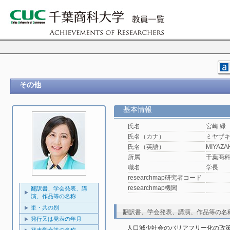
その他
基本情報
氏名
宮崎 緑
氏名（カナ）
ミヤザキ
氏名（英語）
MIYAZAKI
所属
千葉商
職名
学長
researchmap研究者コード
researchmap機関
翻訳書、学会発表、講
演、作品等の名称
単・共の別
翻訳書、学会発表、講演、作品等の名
発行又は発表の年月
人口減少社会のバリアフリー化の政