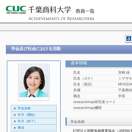
学会及び社会における活動
基本情報
氏名
宮崎 緑
氏名（カナ）
ミヤザキ
氏名（英語）
MIYAZAKI
所属
千葉商
職名
学長
researchmap研究者コード
researchmap機関
学会名称
年月（開始）
年月（終了）
学会名称
事項
社団法人国際食糧農業協会（JAPAN FAO