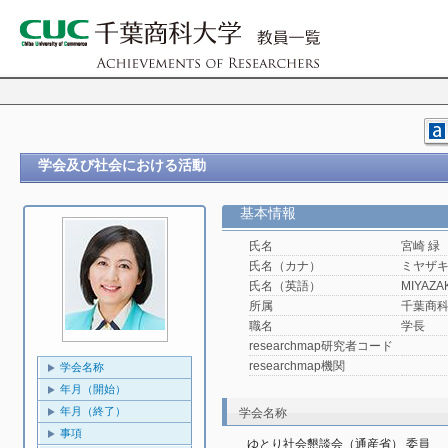
学会及び社会における活動
基本情報
氏名
宮崎 緑
氏名（カナ）
ミヤザキ
氏名（英語）
MIYAZAKI
所属
千葉商
職名
学長
researchmap研究者コード
researchmap機関
学会名称
年月（開始）
年月（終了）
学会名称
事項
ゆとり社会懇談会（通産省） 委員