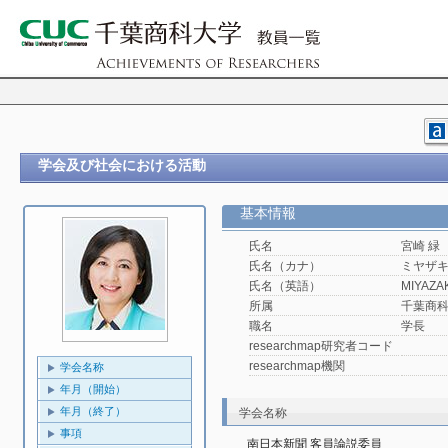
学会及び社会における活動
基本情報
氏名
宮崎 緑
氏名（カナ）
ミヤザキ
氏名（英語）
MIYAZAKI
所属
千葉商
職名
学長
researchmap研究者コード
researchmap機関
学会名称
年月（開始）
年月（終了）
学会名称
事項
南日本新聞 客員論説委員