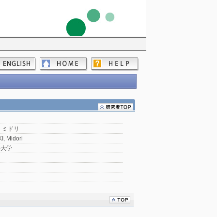
 ミドリ
, Midori
科大学