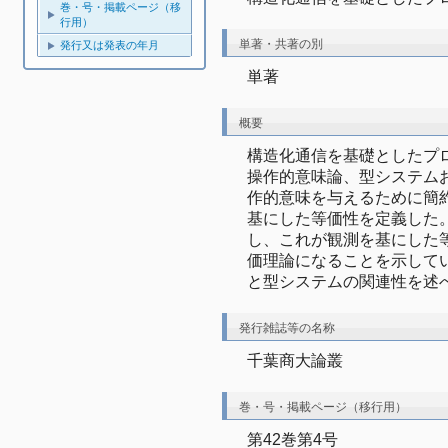
巻・号・掲載ページ（移
行用）
単著・共著の別
発行又は発表の年月
単著
概要
構造化通信を基礎としたプ
操作的意味論、型システム
作的意味を与えるために簡
基にした等価性を定義した
し、これが観測を基にした
価理論になることを示して
と型システムの関連性を述
発行雑誌等の名称
千葉商大論叢
巻・号・掲載ページ（移行用）
第42巻第4号