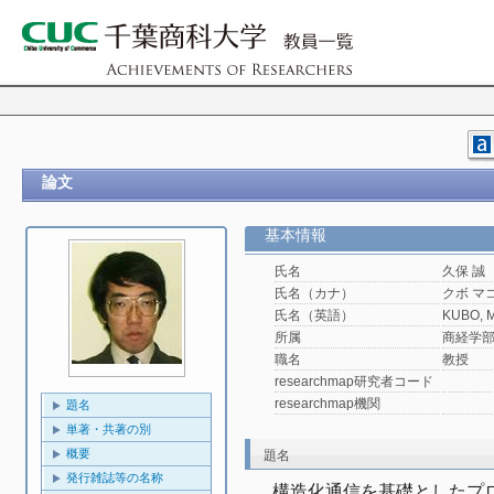
論文
基本情報
氏名
久保 誠
氏名（カナ）
クボ マ
氏名（英語）
KUBO, M
所属
商経学
職名
教授
researchmap研究者コード
researchmap機関
題名
単著・共著の別
概要
題名
発行雑誌等の名称
構造化通信を基礎としたプ