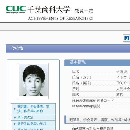
その他
基本情報
氏名
伊藤 康
氏名（カナ）
イトウ 
氏名（英語）
ITO, Yas
所属
人間社
職名
教授
researchmap研究者コード
researchmap機関
翻訳書、学会発表、講
演、作品等の名称
単・共の別
翻訳書、学会発表、講演、作品等の名
発行又は発表の年月
自然保護の手法と費用負担