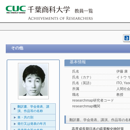
その他
基本情報
氏名
伊藤 康
氏名（カナ）
イトウ 
氏名（英語）
ITO, Yas
所属
人間社
職名
教授
researchmap研究者コード
researchmap機関
翻訳書、学会発表、講
演、作品等の名称
単・共の別
翻訳書、学会発表、講演、作品等の名
発行又は発表の年月
高度成長期日本の硫黄酸化物対策