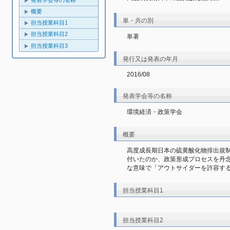
発表学会等の名称
概要
単・共の別
担当授業科目1
担当授業科目2
単著
担当授業科目3
発行又は発表の年月
2016/08
発表学会等の名称
環境経済・政策学会
概要
高度成長期日本の硫黄酸化物排出規
付いたのか、政策形成プロセスを丹
な意味で「アウトサイダーを許容す
担当授業科目1
担当授業科目2