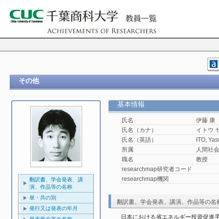
その他
基本情報
氏名
伊藤 康
氏名（カナ）
イトウ 
氏名（英語）
ITO, Yas
所属
人間社
職名
教授
researchmap研究者コード
researchmap機関
翻訳書、学会発表、講
演、作品等の名称
単・共の別
翻訳書、学会発表、講演、作品等の名
発行又は発表の年月
日本における省エネルギー投資促進