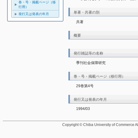
巻・号・掲載ページ（移
行用）
単著・共著の別
発行又は発表の年月
共著
概要
発行雑誌等の名称
季刊社会保障研究
巻・号・掲載ページ（移行用）
29巻第4号
発行又は発表の年月
1994/03