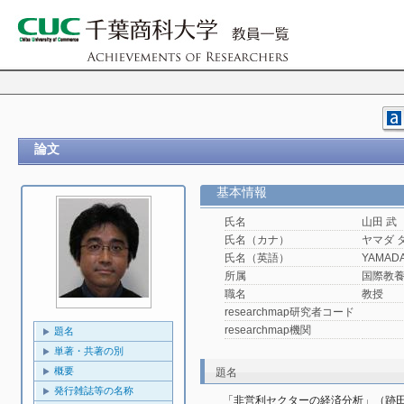
論文
基本情報
氏名
山田 武
氏名（カナ）
ヤマダ 
氏名（英語）
YAMADA,
所属
国際教
職名
教授
researchmap研究者コード
researchmap機関
題名
単著・共著の別
概要
題名
発行雑誌等の名称
「非営利セクターの経済分析」（跡