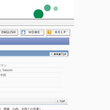
タケシ
 Takeshi
養学部
田、雨森、山内、太田との共著）