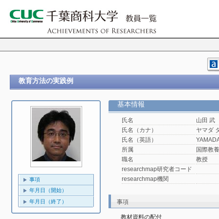
教育方法の実践例
基本情報
氏名
山田 武
氏名（カナ）
ヤマダ 
氏名（英語）
YAMADA,
所属
国際教
職名
教授
researchmap研究者コード
researchmap機関
事項
年月日（開始）
年月日（終了）
事項
教材資料の配付