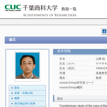
論文
基本情報
氏名
山崎 聡
氏名（カナ）
ヤマザキ
氏名（英語）
YAMAZAK
所属
基盤教
職名
教授
researchmap研究者コード
researchmap機関
題名
単著・共著の別
概要
題名
発行雑誌等の名称
"A preliminary study of the uses of t