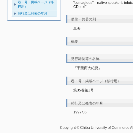
巻・号・掲載ページ（移
"contagious"―native speaker's intuici
行用）
CD text"
発行又は発表の年月
単著・共著の別
単著
概要
発行雑誌等の名称
『千葉商大紀要』
巻・号・掲載ページ（移行用）
第35巻第1号
発行又は発表の年月
1997/06