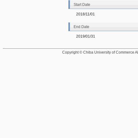
Start Date
2018/11/01
End Date
2019/01/31