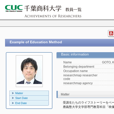
Example of Education Method
Basic information
Name
GOTO, K
Belonging department
Occupation name
researchmap researcher
code
researchmap agency
Matter
Matter
Start Date
受講生たちのライフストーリーをベ
End Date
應義塾大学文学部専門教育科目「映