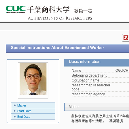
Special Instructions About Experienced Worker
Basic information
Name
OGUCHI,
Belonging department
Occupation name
researchmap researcher
code
researchmap agency
Matter
Matter
Start Date
農林水産省東海農政局主催 令和6年
End Date
有機農産物等の活用」　基調講演