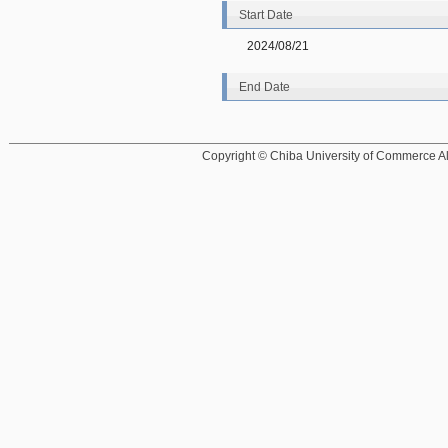
Start Date
2024/08/21
End Date