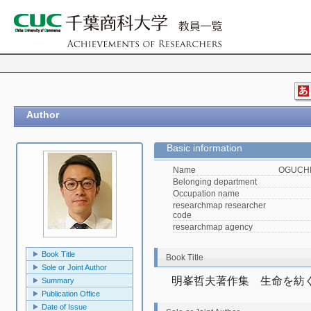
Author
Basic information
Name
OGUCHI,
Belonging department
Occupation name
researchmap researcher
code
researchmap agency
Book Title
Book Title
Sole or Joint Author
明峯哲夫著作集　生命を紡
Summary
Publication Office
Date of Issue