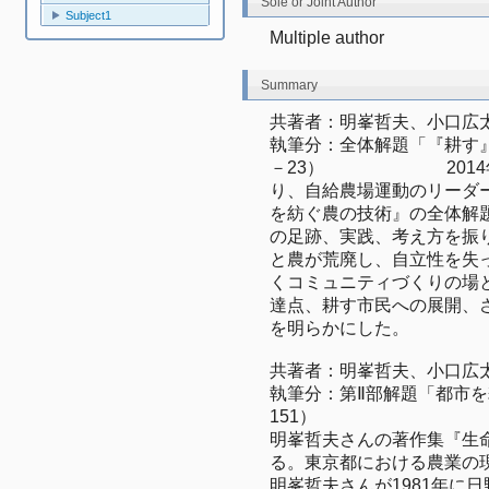
Sole or Joint Author
Subject1
Multiple author
Summary
共著者：明峯哲夫、小口広
執筆分：全体解題「『耕す』
－23）　　　　　　　20
り、自給農場運動のリーダ
を紡ぐ農の技術』の全体解
の足跡、実践、考え方を振
と農が荒廃し、自立性を失
くコミュニティづくりの場
達点、耕す市民への展開、
を明らかにした。
共著者：明峯哲夫、小口広
執筆分：第Ⅱ部解題「都市を耕
151）　　　　　　　　　
明峯哲夫さんの著作集『生
る。東京都における農業の
明峯哲夫さんが1981年に