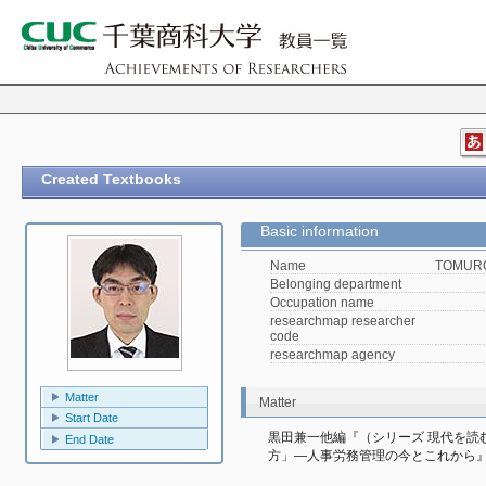
Created Textbooks
Basic information
Name
TOMURO
Belonging department
Occupation name
researchmap researcher
code
researchmap agency
Matter
Matter
Start Date
黒田兼一他編『（シリーズ 現代を読
End Date
方」―人事労務管理の今とこれから