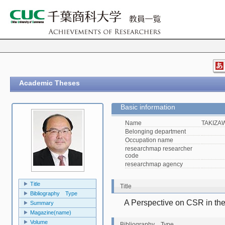
Academic Theses
Basic information
Name
TAKIZAW
Belonging department
Occupation name
researchmap researcher
code
researchmap agency
Title
Title
Bibliography Type
A Perspective on CSR in th
Summary
Magazine(name)
Volume
Bibliography Type