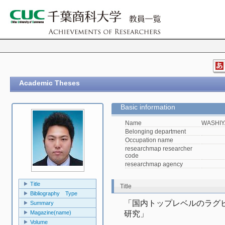
Academic Theses
Basic information
Name
WASHIY
Belonging department
Occupation name
researchmap researcher
code
researchmap agency
Title
Title
Bibliography Type
「国内トップレベルのラグ
Summary
Magazine(name)
研究」
Volume