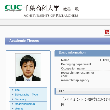
Academic Theses
Basic information
Name
FUJINO,
Belonging department
Occupation name
researchmap researcher
code
researchmap agency
Title
Title
Bibliography Type
「バドミントン競技におけ
Summary
Magazine(name)
較」
Volume