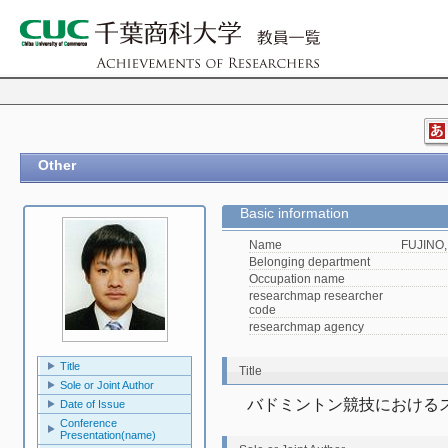
Other
Basic information
Name
FUJINO,
Belonging department
Occupation name
researchmap researcher
code
researchmap agency
Title
Title
Sole or Joint Author
バドミントン競技における
Date of Issue
Conference
Presentation(name)