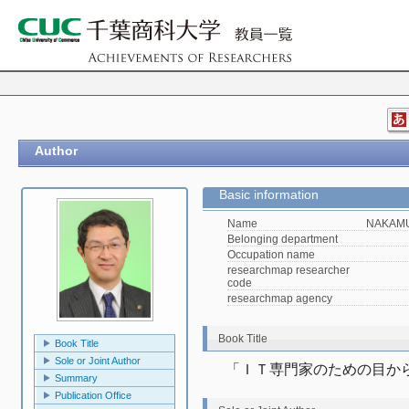
Author
Basic information
Name
NAKAMU
Belonging department
Occupation name
researchmap researcher
code
researchmap agency
Book Title
Book Title
Sole or Joint Author
「ＩＴ専門家のための目か
Summary
Publication Office