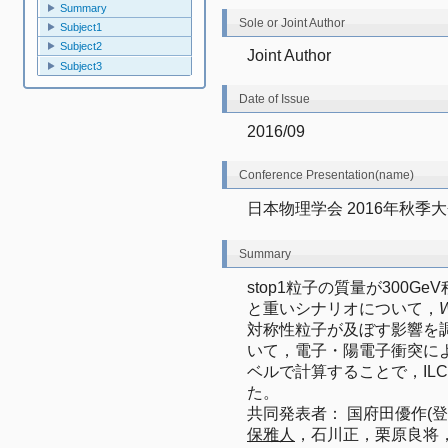
Summary
Sole or Joint Author
Subject1
Subject2
Joint Author
Subject3
Date of Issue
2016/09
Conference Presentation(name)
日本物理学会 2016年秋季大会
Summary
stop1粒子の質量が300G
と重いシナリオについて，
対称性粒子が及ぼす影響を調べた
いて，電子・陽電子衝突による
ベルで計算することで，IL
た。
共同発表者： 国府田優作(
保雅人
，石川正，栗原良将