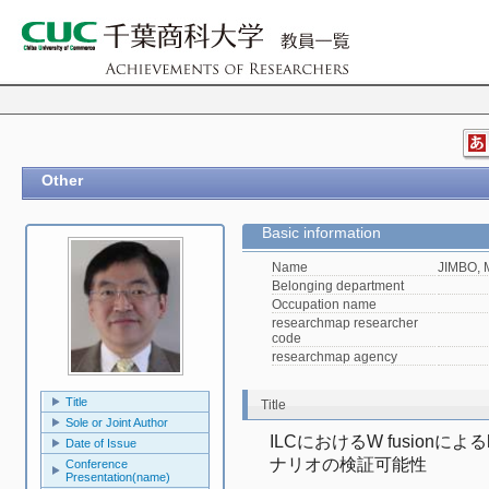
Other
Basic information
Name
JIMBO, 
Belonging department
Occupation name
researchmap researcher
code
researchmap agency
Title
Title
Sole or Joint Author
ILCにおけるW fusionに
Date of Issue
ナリオの検証可能性
Conference
Presentation(name)